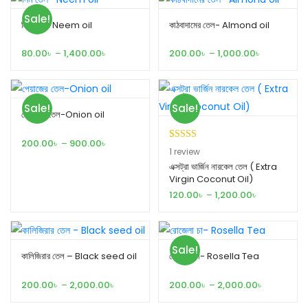
Sale!
নিম তেল- Neem oil
কাঠবাদামের তেল- Almond oil
Price
Price
80.00
৳
–
1,400.00
৳
200.00
৳
–
1,000.00
৳
range:
range:
80.00৳
200.00৳
through
through
1,400.00৳
1,000.00৳
Sale!
Sale!
পেয়াজের তেল-Onion oil
Price
200.00
৳
–
900.00
৳
Rated
1
5.00
1
review
range:
out of 5
এক্সট্রা ভার্জিন নারকেল তেল ( Extra
200.00৳
Virgin Coconut Oil)
through
based on
900.00৳
Price
customer
120.00
৳
–
1,200.00
৳
range:
rating
120.00৳
through
1,200.00৳
Sale!
কালিজিরার তেল – Black seed oil
রোজেলা চা- Rosella Tea
Price
Price
200.00
৳
–
2,000.00
৳
200.00
৳
–
2,000.00
৳
range:
range: