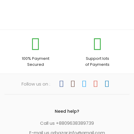
200.00৳
200.00৳
through
through
2,000.00৳
2,000.00৳
100% Payment
Support lots
Secured
of Payments
Follow us on :
Need help?
Call us +8809638389739
E-mail us orbazar.info@gmail.com