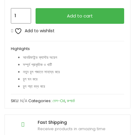
ক্যাস্টর
Add to cart
অয়েল-
Castor
Add to wishlist
Oil
quantity
Highlights
আনরিফাইন্ড ক্যাস্টর অয়েল
সম্পুর্ন প্রাকৃতিক ও খাটি
নতুন চুল গজাতে সাহায্য করে
চুল ঘন করে
চুল পড়া বন্ধ করে
SKU:
N/A
Categories:
তেল-Oil
,
রুপচর্চা
Fast Shipping
Receive products in amazing time