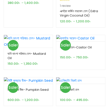
380.00
৳
–
1,400.00
৳
Rated
1
5.00
1
review
out of 5
এক্সট্রা ভার্জিন নারকেল তেল ( Extra
Virgin Coconut Oil)
based on
customer
120.00
৳
–
1,200.00
৳
rating
Sale!
Sale!
ক্যাস্টর অয়েল-Castor Oil
ঘানি ভাংগা সরিষার তেল- Mustard
150.00
৳
–
750.00
৳
Oil
150.00
৳
–
1,350.00
৳
Sale!
Sale!
মিষ্টি কুমড়ার বীজ- Pumpkin Seed
ঢেকিছাটা বিরুই চাল
600.00
৳
–
1,200.00
৳
100.00
৳
–
495.00
৳