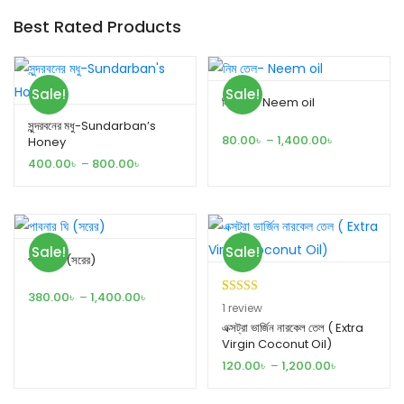
Best Rated Products
Sale!
Sale!
নিম তেল- Neem oil
সুন্দরবনের মধু-Sundarban’s
80.00
৳
–
1,400.00
৳
Honey
400.00
৳
–
800.00
৳
Sale!
Sale!
পাবনার ঘি (সরের)
380.00
৳
–
1,400.00
৳
Rated
1
5.00
1
review
out of 5
এক্সট্রা ভার্জিন নারকেল তেল ( Extra
Virgin Coconut Oil)
based on
customer
120.00
৳
–
1,200.00
৳
rating