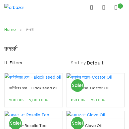
0
Home
রুপচর্চা
রুপচর্চা
Filters
Sort by
Sale!
কালিজিরার তেল – Black seed oil
ক্যাস্টর অয়েল-Castor Oil
Price
Price
200.00
৳
–
2,000.00
৳
150.00
৳
–
750.00
৳
range:
range:
200.00৳
150.00৳
through
through
2,000.00৳
750.00৳
Sale!
Sale!
রোজেলা চা- Rosella Tea
লবঙ্গ তেল- Clove Oil