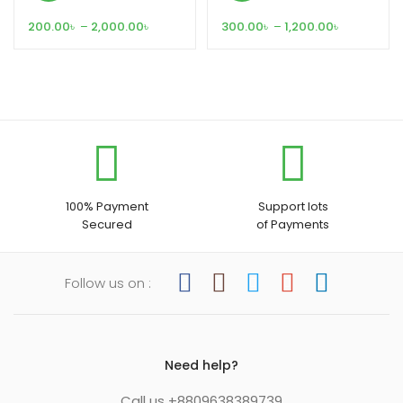
Price
Price
200.00
৳
–
2,000.00
৳
300.00
৳
–
1,200.00
৳
range:
range:
200.00৳
300.00৳
through
through
2,000.00৳
1,200.00৳
100% Payment
Support lots
Secured
of Payments
Follow us on :
Need help?
Call us +8809638389739