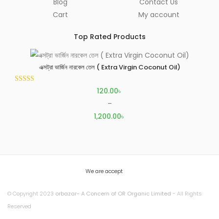
Blog
Contact Us
Cart
My account
Top Rated Products
এক্সট্রা ভার্জিন নারকেল তেল ( Extra Virgin Coconut Oil)
Rated
5.00
120.00
৳
out of 5
–
1,200.00
৳
Price
range:
120.00৳
through
We are accept
1,200.00৳
© Copyright 2023
orbazar- A Concern of OR Organic Limited
- All Rights
Reserved